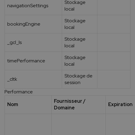
Stockage
navigationSettings
local
Stockage
bookingEngine
local
Stockage
_gcl_ls
local
Stockage
timePerformance
local
Stockage de
_cltk
session
Performance
Fournisseur /
Nom
Expiration
Domaine