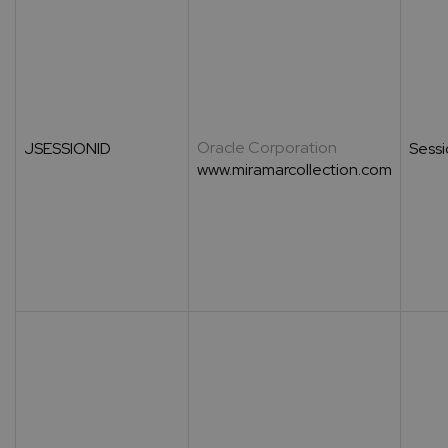
Oracle Corporation
JSESSIONID
Sess
www.miramarcollection.com