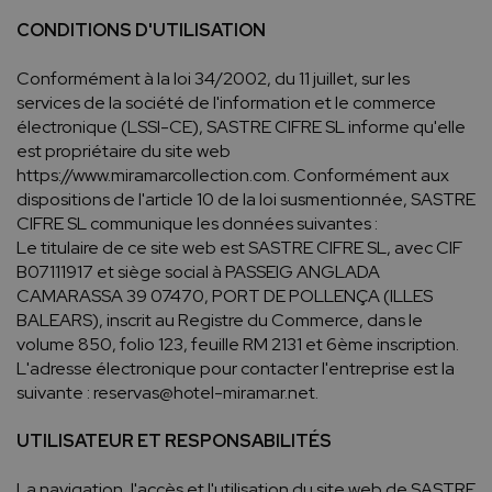
CONDITIONS D'UTILISATION
Conformément à la loi 34/2002, du 11 juillet, sur les
services de la société de l'information et le commerce
électronique (LSSI-CE), SASTRE CIFRE SL informe qu'elle
est propriétaire du site web
https://www.miramarcollection.com. Conformément aux
dispositions de l'article 10 de la loi susmentionnée, SASTRE
CIFRE SL communique les données suivantes :
Le titulaire de ce site web est SASTRE CIFRE SL, avec CIF
B07111917 et siège social à PASSEIG ANGLADA
CAMARASSA 39 07470, PORT DE POLLENÇA (ILLES
BALEARS), inscrit au Registre du Commerce, dans le
volume 850, folio 123, feuille RM 2131 et 6ème inscription.
L'adresse électronique pour contacter l'entreprise est la
suivante : reservas@hotel-miramar.net.
UTILISATEUR ET RESPONSABILITÉS
La navigation, l'accès et l'utilisation du site web de SASTRE