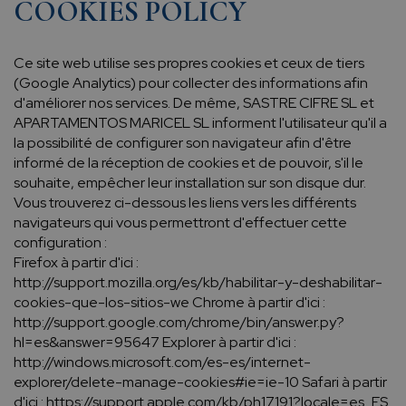
COOKIES POLICY
Ce site web utilise ses propres cookies et ceux de tiers
(Google Analytics) pour collecter des informations afin
d'améliorer nos services. De même, SASTRE CIFRE SL et
APARTAMENTOS MARICEL SL informent l'utilisateur qu'il a
la possibilité de configurer son navigateur afin d'être
informé de la réception de cookies et de pouvoir, s'il le
souhaite, empêcher leur installation sur son disque dur.
Vous trouverez ci-dessous les liens vers les différents
navigateurs qui vous permettront d'effectuer cette
configuration :
Firefox à partir d'ici :
http://support.mozilla.org/es/kb/habilitar-y-deshabilitar-
cookies-que-los-sitios-we Chrome à partir d'ici :
http://support.google.com/chrome/bin/answer.py?
hl=es&answer=95647 Explorer à partir d'ici :
http://windows.microsoft.com/es-es/internet-
explorer/delete-manage-cookies#ie=ie-10 Safari à partir
d'ici : https://support.apple.com/kb/ph17191?locale=es_ES