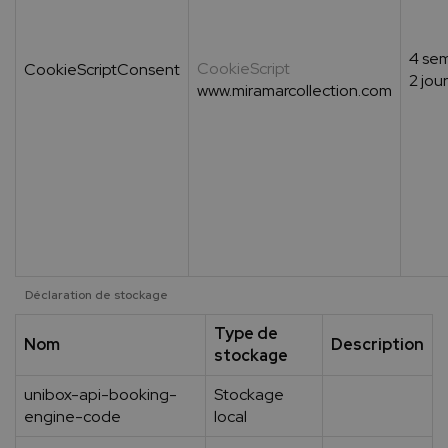
4 se
CookieScript
CookieScriptConsent
2 jou
www.miramarcollection.com
Déclaration de stockage
Type de
Nom
Description
stockage
unibox-api-booking-
Stockage
engine-code
local