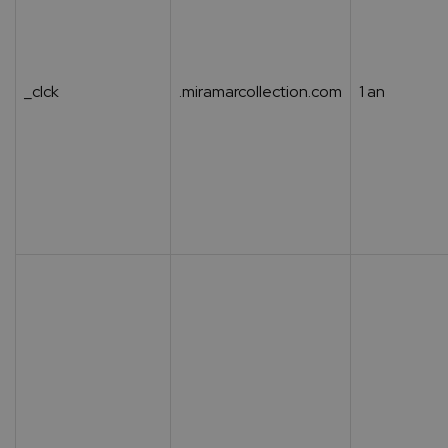
_clck
.miramarcollection.com
1 an