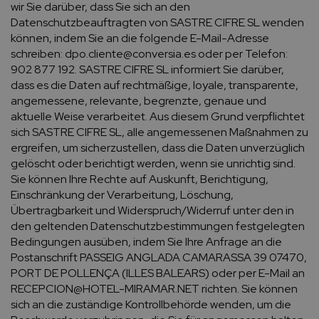
wir Sie darüber, dass Sie sich an den
Datenschutzbeauftragten von SASTRE CIFRE SL wenden
können, indem Sie an die folgende E-Mail-Adresse
schreiben: dpo.cliente@conversia.es oder per Telefon:
902 877 192. SASTRE CIFRE SL informiert Sie darüber,
dass es die Daten auf rechtmäßige, loyale, transparente,
angemessene, relevante, begrenzte, genaue und
aktuelle Weise verarbeitet. Aus diesem Grund verpflichtet
sich SASTRE CIFRE SL, alle angemessenen Maßnahmen zu
ergreifen, um sicherzustellen, dass die Daten unverzüglich
gelöscht oder berichtigt werden, wenn sie unrichtig sind.
Sie können Ihre Rechte auf Auskunft, Berichtigung,
Einschränkung der Verarbeitung, Löschung,
Übertragbarkeit und Widerspruch/Widerruf unter den in
den geltenden Datenschutzbestimmungen festgelegten
Bedingungen ausüben, indem Sie Ihre Anfrage an die
Postanschrift PASSEIG ANGLADA CAMARASSA 39 07470,
PORT DE POLLENÇA (ILLES BALEARS) oder per E-Mail an
RECEPCION@HOTEL-MIRAMAR.NET richten. Sie können
sich an die zuständige Kontrollbehörde wenden, um die