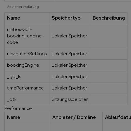
Speichererklärung
Name
Speichertyp
Beschreibung
unibox-api-
booking-engine-
Lokaler Speicher
code
navigationSettings
Lokaler Speicher
bookingEngine
Lokaler Speicher
_gcl_ls
Lokaler Speicher
timePerformance
Lokaler Speicher
_cltk
Sitzungsspeicher
Performance
Name
Anbieter / Domäne
Ablaufdat