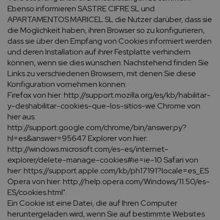
Ebenso informieren SASTRE CIFRE SL und
APARTAMENTOS MARICEL SL die Nutzer darüber, dass sie
die Möglichkeit haben, ihren Browser so zu konfigurieren,
dass sie über den Empfang von Cookies informiert werden
und deren Installation auf ihrer Festplatte verhindern
können, wenn sie dies wünschen. Nachstehend finden Sie
Links zu verschiedenen Browsern, mit denen Sie diese
Konfiguration vornehmen können:
Firefox von hier: http://support.mozilla.org/es/kb/habilitar-
y-deshabilitar-cookies-que-los-sitios-we Chrome von
hier aus:
http://support.google.com/chrome/bin/answer.py?
hl=es&answer=95647 Explorer von hier:
http://windows.microsoft.com/es-es/internet-
explorer/delete-manage-cookies#ie=ie-10 Safari von
hier: https://support.apple.com/kb/ph17191?locale=es_ES
Opera von hier: http://help.opera.com/Windows/11.50/es-
ES/cookies.html".
Ein Cookie ist eine Datei, die auf Ihren Computer
heruntergeladen wird, wenn Sie auf bestimmte Websites