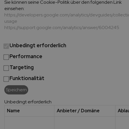
Sie können seine Cookie-Politik über den folgenden Link
einsehen:
https://developers.google.com/analytics/devguides/collecti
usage
https://support.google.com/analytics/answer/6004245
Unbedingt erforderlich
Performance
Targeting
Funktionalität
Speichern
Unbedingt erforderlich
Name
Anbieter / Domäne
Abla