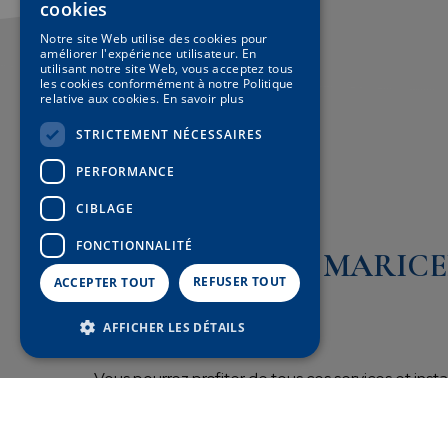
cookies
SPANISH
Notre site Web utilise des cookies pour
améliorer l'expérience utilisateur. En
ENGLISH
utilisant notre site Web, vous acceptez tous
les cookies conformément à notre Politique
GERMAN
relative aux cookies.
En savoir plus
FRENCH
STRICTEMENT NÉCESSAIRES
PERFORMANCE
CIBLAGE
Bâtiment principal
FONCTIONNALITÉ
APPARTEMENTS MARICE
REFUSER TOUT
ACCEPTER TOUT
AFFICHER LES DÉTAILS
Vous pourrez profiter de tous ces services et install
Salon avec télévision