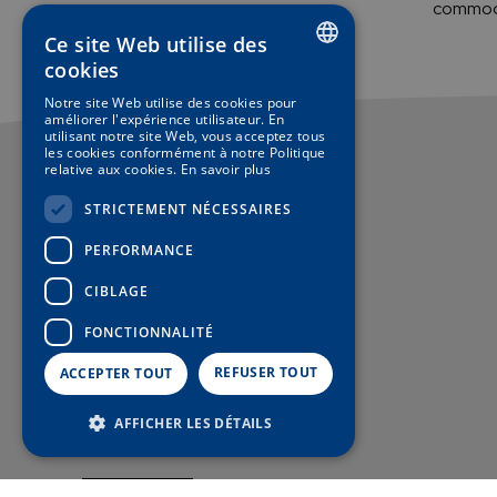
commodi
Ce site Web utilise des
cookies
SPANISH
Notre site Web utilise des cookies pour
améliorer l'expérience utilisateur. En
ENGLISH
utilisant notre site Web, vous acceptez tous
les cookies conformément à notre Politique
GERMAN
relative aux cookies.
En savoir plus
FRENCH
STRICTEMENT NÉCESSAIRES
PERFORMANCE
CIBLAGE
FONCTIONNALITÉ
Bâtiment principal
REFUSER TOUT
ACCEPTER TOUT
MARICEL 1
AFFICHER LES DÉTAILS