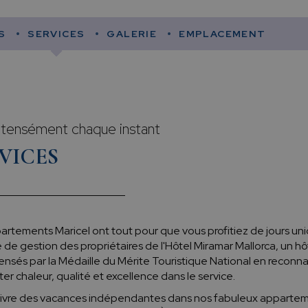
S
SERVICES
GALERIE
EMPLACEMENT
ntensément chaque instant
VICES
rtements Maricel ont tout pour que vous profitiez de jours uniq
 de gestion des propriétaires de l'Hôtel Miramar Mallorca, un h
sés par la Médaille du Mérite Touristique National en reconnais
er chaleur, qualité et excellence dans le service.
ivre des vacances indépendantes dans nos fabuleux appartemen