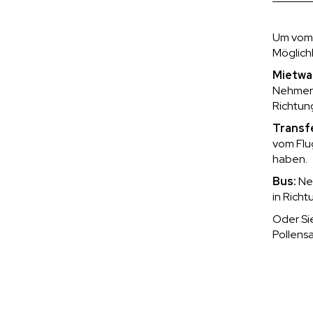
Um vom 
Möglich
Mietwa
Nehmen 
Richtun
Transfe
vom Flu
haben.
Bus:
Neh
in Rich
Oder Si
Pollens